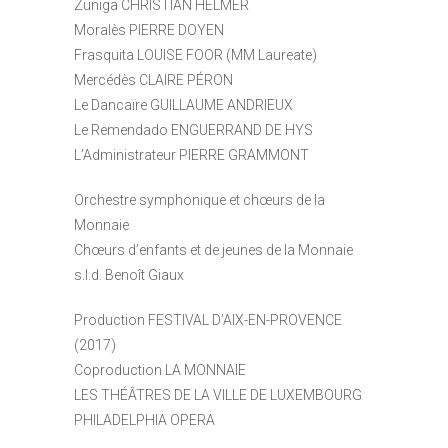
Zuniga
CHRISTIAN HELMER
Moralès
PIERRE DOYEN
Frasquita
LOUISE FOOR (MM Laureate)
Mercédès
CLAIRE PÉRON
Le Dancaïre
GUILLAUME ANDRIEUX
Le Remendado
ENGUERRAND DE HYS
L’Administrateur
PIERRE GRAMMONT
Orchestre symphonique et chœurs de la
Monnaie
Chœurs d’enfants et de jeunes de la Monnaie
s.l.d. Benoît Giaux
Production
FESTIVAL D’AIX-EN-PROVENCE
(2017)
Coproduction
LA MONNAIE
LES THÉÂTRES DE LA VILLE DE LUXEMBOURG
PHILADELPHIA OPERA